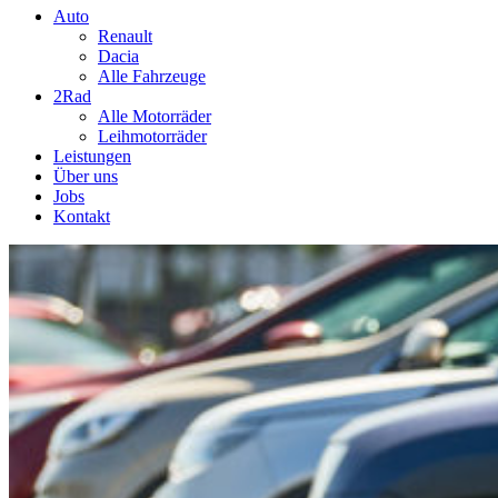
Auto
Renault
Dacia
Alle Fahrzeuge
2Rad
Alle Motorräder
Leihmotorräder
Leistungen
Über uns
Jobs
Kontakt