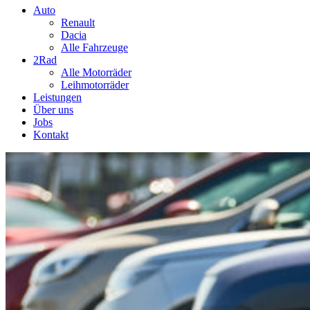
Auto
Renault
Dacia
Alle Fahrzeuge
2Rad
Alle Motorräder
Leihmotorräder
Leistungen
Über uns
Jobs
Kontakt